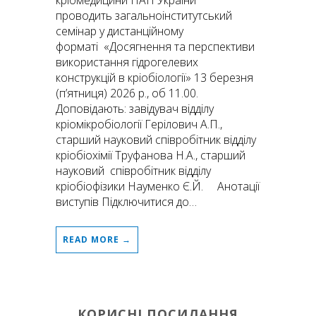
кріомедицини НАН України
проводить загальноінститутський
семінар у дистанційному
форматі «Досягнення та перспективи
використання гідрогелевих
конструкцій в кріобіології» 13 березня
(п’ятниця) 2026 р., об 11.00.
Доповідають: завідувач відділу
кріомікробіології Герілович А.П.,
старший науковий співробітник відділу
кріобіохімії Труфанова Н.А., старший
науковий співробітник відділу
кріобіофізики Науменко Є.Й. Анотації
виступів Підключитися до…
READ MORE →
КОРИСНІ ПОСИЛАННЯ