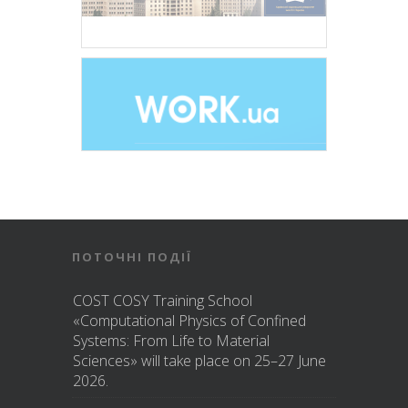
ПОТОЧНІ ПОДІЇ
COST COSY Training School
«Computational Physics of Confined
Systems: From Life to Material
Sciences» will take place on 25–27 June
2026.