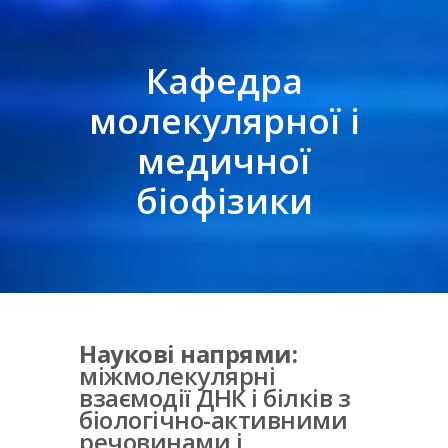
Кафедра
молекулярної і
медичної
біофізики
Наукові напрями:
міжмолекулярні
взаємодії ДНК і білків з
біологічно-активними
речовинами і