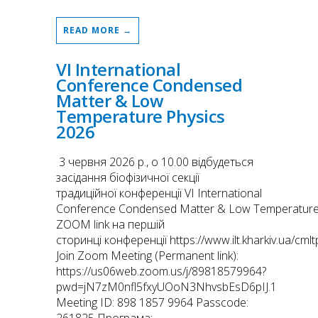
READ MORE →
VI International
Conference Condensed
Matter & Low
Temperature Physics
2026
3 червня 2026 р., о 10.00 відбудеться
засідання біофізичної секції
традиційної конференції VI International
Conference Condensed Matter & Low Temperature 
ZOOM link на першій
сторинці конференції https://www.ilt.kharkiv.ua/cml
Join Zoom Meeting (Permanent link):
https://us06web.zoom.us/j/89818579964?
pwd=jN7zM0nfl5fxyUOoN3NhvsbEsD6pIJ.1
Meeting ID: 898 1857 9964 Passcode: