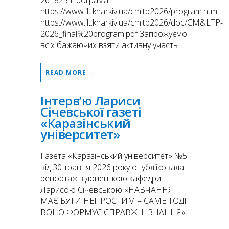
261825 Програма:
https://www.ilt.kharkiv.ua/cmltp2026/program.html
https://www.ilt.kharkiv.ua/cmltp2026/doc/CM&LTP-
2026_final%20program.pdf Запрожуємо
всіх бажаючих взяти активну участь.
READ MORE →
Інтерв’ю Лариси
Січевської газеті
«Каразінський
університет»
Газета «Каразінський університет» №5
від 30 травня 2026 року опублііковала
репортаж з доценткою кафедри
Ларисою Січевською «НАВЧАННЯ
МАЄ БУТИ НЕПРОСТИМ – САМЕ ТОДІ
ВОНО ФОРМУЄ СПРАВЖНІ ЗНАННЯ«.