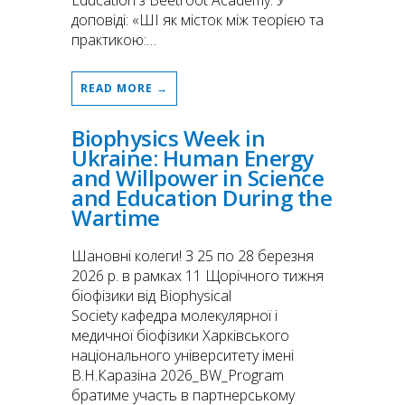
Education з Beetroot Academy. У
доповіді: «ШІ як місток між теорією та
практикою:…
READ MORE →
Biophysics Week in
Ukraine: Human Energy
and Willpower in Science
and Education During the
Wartime
Шановні колеги! З 25 по 28 березня
2026 р. в рамках 11 Щорічного тижня
біофізики від Biophysical
Society кафедра молекулярної і
медичної біофізики Харківського
національного університету імені
В.Н.Каразіна 2026_BW_Program
братиме участь в партнерському