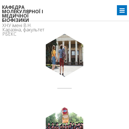
КАФЕДРА
МОЛЕКУЛЯРНОЇ І
МЕДИЧНОЇ
БІОФІЗИКИ
ХНУ імені В.Н.
Каразіна, факультет
РБЕКС