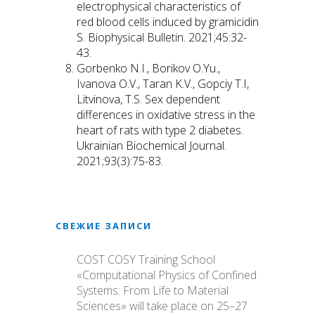
electrophysical characteristics of
red blood cells induced bу gramicidin
S. Biophysical Bulletin. 2021;45:32-
43.
Gorbenko N.I., Borikov O.Yu.,
Ivanova О.V., Taran K.V., Gopciy T.I,
Litvinova, Т.S. Sex dependent
differences in oxidative stress in the
heart of rats with type 2 diabetes.
Ukrainian Biochemical Journal.
2021;93(3):75-83.
СВЕЖИЕ ЗАПИСИ
COST COSY Training School
«Computational Physics of Confined
Systems: From Life to Material
Sciences» will take place on 25–27