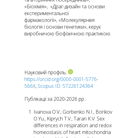
«Біохімія», «Драг-дизайн та основи
експериментальної
фармакології», «Молекулярнвя
біологія і основи генетики», керує
виробничою біофізичною практикою.
Наукові інтереси:
Має публікацій
Науковий профіль:
https://orcid.org/0000-0001-5776-
566X
,
Scopus ID: 57226124364
Публікації за 2020-2026 рр.:
Ivanova О.V., Gorbenko N.I., Borikov
O.Yu., Kiprych Т.V., Taran K.V. Sex
differences in respiration and redox
homeostasis of heart mitochondria