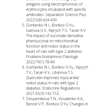
antigens using electrophoresis of
erythrocytes incubated with specific
antibodies. Separation Science Plus.
2022;5(8):424-430.
Gorbenko N.I., Borikov O.Yu.,
Ivanova О.V., Kiprych Т.V., Taran K.V.
Тhе іmрасt of succinate derivative
phensuccinal on mitochondrial
function and redox status in thе
heart of rats with type 2 diabetes.
Problemi Endokrinnoi Patologii.
2022;79(1):78-84.
Gorbenko N.I., Borikov O.Yu., Kiprych
Т.V., Taran K.V., Litvinova T.S.
Quercetin improves myocardial
redox status in rats with type 2
diabetes. Endocrine Regulations.
2021;55(3):142-152.
Ovsyannikova T.N., Kovalenko A.A.,
Berest V.P., Borikov O.Yu. Changes in