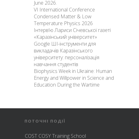
June 2026.
VI International Conference
Condensed Matter & Low
Temperature Physics 2026
Інтерв’ю Лариси Січевської газеті
«Каразінський університет»
Google ШІ-інструменти для
викладачів Каразінського
університету: персоналізація
навчання студентів
Biophysics Week in Ukraine: Human
Energy and Willpower in Science and
Education During the Wartime
ПОТОЧНІ ПОДІЇ
COST COSY Training School