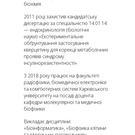
біохімія
2011 році захистив кандидатську
дисертацію за спеціальністю 14.01.14
— ендокринологія (біологічні
науки) «Експериментальне
обґрунтування застосування
кверцетину для корекції метаболічних
проявів синдрому
інсулінорезистентності».
З 2018 року працює на факультеті
радіофізики, біомедичної електроніки
та комп’ютерних систем Харківського
університету на посаді доцента
кафедри молекулярної та медичної
біофізики.
Викладає дисципліни:
«Біоінформатика», «Біофізика клітини
та вторинних посередників»,