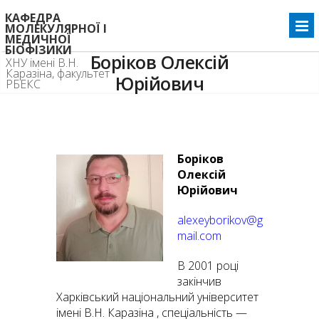
КАФЕДРА
МОЛЕКУЛЯРНОЇ І
МЕДИЧНОЇ
БІОФІЗИКИ
Боріков Олексій
ХНУ імені В.Н.
Каразіна, факультет
Юрійович
РБЕКС
Home
Боріков Олексій Юрійович
>>
Боріков
Олексій
Юрійович
alexeyborikov@g
mail.com
В 2001 році
закінчив
Харківський національний університет
імені В.Н. Каразіна , спеціальність —