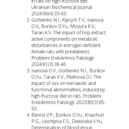
in rats on high-fructose diet.
Ukrainian Biochemical Journal.
2024;96(4):33-43.
Gorbenko N.I., Kiprych Т.V., Ivanova
О.V., Borikov O.Yu., Misyura К.V.,
Taran K.V. Thе іmрасt of hoр еxtrасt
active components on metabolic
disturbances in estrogen deficient
female rats wіth prediabetes.
Problemi Endokrinnoi Patologii.
2024;81(3):38-46.
Ivanova О.V., Gorbenko N.I., Borikov
O.Yu., Taran K.V., Plekhova О.І. Тhe
іmраct of sex on mетавоlіс and
funcтional abnormalities, induced bу
high-fructose diet in rats. Problemi
Endokrinnoi Patologii. 2023;80(3):85-
93.
Berest V.P., Borikov O.Yu., Kravchun
P.G., Leontjeva F.S., Dielievska V.Yu.
Determination of blood group