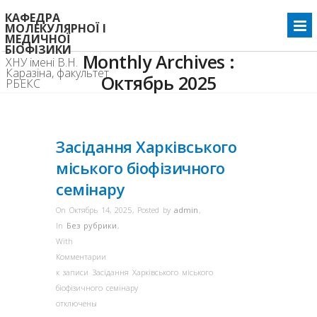
КАФЕДРА
МОЛЕКУЛЯРНОЇ І
МЕДИЧНОЇ
БІОФІЗИКИ
Monthly Archives :
ХНУ імені В.Н.
Каразіна, факультет
Октябрь 2025
РБЕКС
Home
2025
Октябрь
>>
>>
Засідання Харківського
міського біофізичного
семінару
On Октябрь 14, 2025
,
Posted by
admin
,
In
Без рубрики
,
With
Комментарии
к записи Засідання Харківського міського
біофізичного семінару
отключены