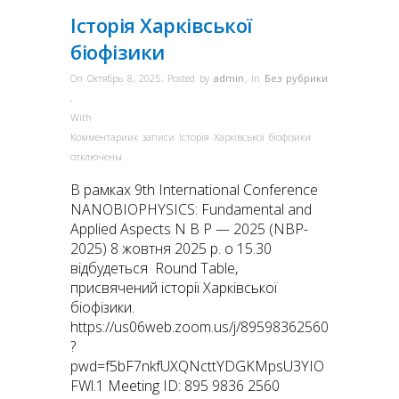
Історія Харківської
біофізики
On Октябрь 8, 2025
,
Posted by
admin
,
In
Без рубрики
,
With
Комментарии
к записи Історія Харківської біофізики
отключены
В рамках 9th International Conference
NANOBIOPHYSICS: Fundamental and
Applied Aspects N B P — 2025 (NBP-
2025) 8 жовтня 2025 р. о 15.30
відбудеться Round Table,
присвячений історії Харківської
біофізики.
https://us06web.zoom.us/j/89598362560
?
pwd=f5bF7nkfUXQNcttYDGKMpsU3YIO
FWl.1 Meeting ID: 895 9836 2560