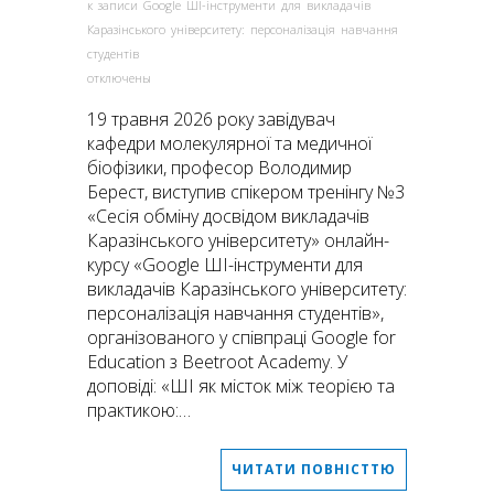
к записи Google ШІ-інструменти для викладачів
Каразінського університету: персоналізація навчання
студентів
отключены
19 травня 2026 року завідувач
кафедри молекулярної та медичної
біофізики, професор Володимир
Берест, виступив спікером тренінгу №3
«Сесія обміну досвідом викладачів
Каразінського університету» онлайн-
курсу «Google ШІ-інструменти для
викладачів Каразінського університету:
персоналізація навчання студентів»,
організованого у співпраці Google for
Education з Beetroot Academy. У
доповіді: «ШІ як місток між теорією та
практикою:…
ЧИТАТИ ПОВНІСТТЮ