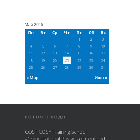
Май 2026
Пн
Вт
Ср
Чт
Пт
Сб
Вс
1
2
3
4
5
6
7
8
9
10
11
12
13
14
15
16
17
21
18
19
20
22
23
24
25
26
27
28
29
30
31
« Мар
Июн »
ПОТОЧНІ ПОДІЇ
COST COSY Training School
«Computational Physics of Confined