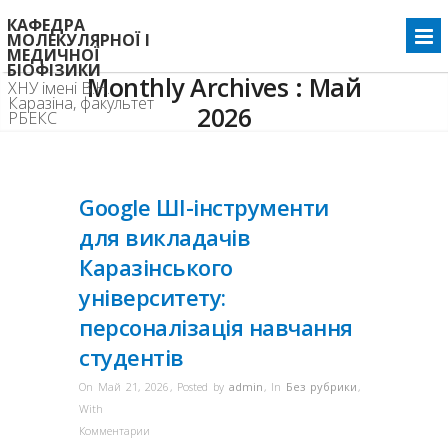
КАФЕДРА
МОЛЕКУЛЯРНОЇ І
МЕДИЧНОЇ
БІОФІЗИКИ
Monthly Archives :
Май
ХНУ імені В.Н.
Каразіна, факультет
2026
РБЕКС
Home
2026
Май
>>
>>
Google ШІ-інструменти
для викладачів
Каразінського
університету:
персоналізація навчання
студентів
On Май 21, 2026
,
Posted by
admin
,
In
Без рубрики
,
With
Комментарии