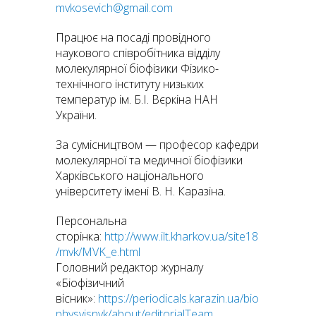
mvkosevich@gmail.com
Працює на посаді провідного
наукового співробітника відділу
молекулярної біофізики Фізико-
технічного інституту низьких
температур ім. Б.І. Вєркіна НАН
України.
За сумісництвом — професор кафедри
молекулярної та медичної біофізики
Харківського національного
університету імені В. Н. Каразіна.
Персональна
сторінка:
http://www.ilt.kharkov.ua/site18
/mvk/MVK_e.html
Головний редактор журналу
«Біофізичний
вісник»:
https://periodicals.karazin.ua/bio
physvisnyk/about/editorialTeam