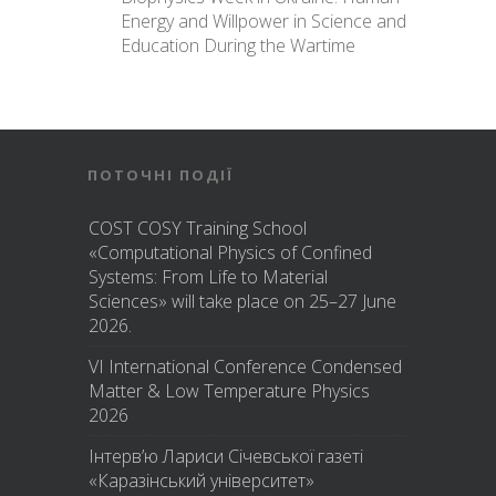
Energy and Willpower in Science and
Education During the Wartime
ПОТОЧНІ ПОДІЇ
COST COSY Training School
«Computational Physics of Confined
Systems: From Life to Material
Sciences» will take place on 25–27 June
2026.
VI International Conference Condensed
Matter & Low Temperature Physics
2026
Інтерв’ю Лариси Січевської газеті
«Каразінський університет»