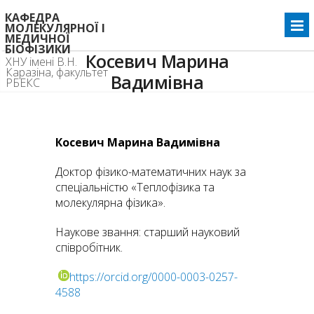
КАФЕДРА
МОЛЕКУЛЯРНОЇ І
МЕДИЧНОЇ
БІОФІЗИКИ
Косевич Марина
ХНУ імені В.Н.
Каразіна, факультет
Вадимівна
РБЕКС
Home
Косевич Марина Вадимівна
>>
Косевич Марина Вадимівна
Доктор фізико-математичних наук за
спеціальністю «Теплофізика та
молекулярна фізика».
Наукове звання: старший науковий
співробітник.
https://orcid.org/0000-0003-0257-
4588