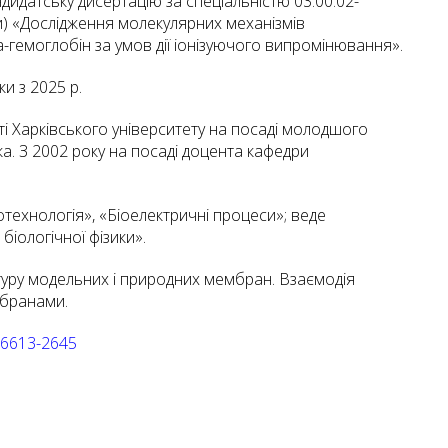
дидатську дисертацію за спеціальністю 03.00.02-
ки) «Дослідження молекулярних механізмів
гемоглобін за умов дії іонізуючого випромінювання».
и з 2025 р.
і Харківського університету на посаді молодшого
ка. З 2002 року на посаді доцента кафедри
іотехнологія», «Біоелектричні процеси»; веде
біологічної фізики».
уктуру модельних і природних мембран. Взаємодія
мбранами.
1-6613-2645