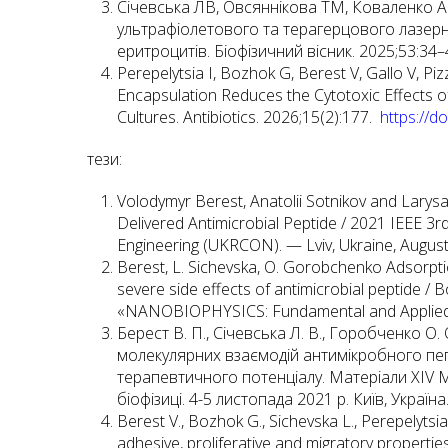
Січевська ЛВ, Овсяннікова ТМ, Коваленко АО
ультрафіолетового та терагерцового лазе
еритроцитів. Біофізичний вісник. 2025;53:34–
Perepelytsia I, Bozhok G, Berest V, Gallo V, P
Encapsulation Reduces the Cytotoxic Effects o
Cultures. Antibiotics. 2026;15(2):177.
https://d
тези:
Volodymyr Berest, Anatolii Sotnikov and Larys
Delivered Antimicrobial Peptide / 2021 IEEE 3
Engineering (UKRCON). — Lviv, Ukraine, August
Berest, L. Sichevska, O. Gorobchenko Adsorpti
severe side effects of antimicrobial peptide / 
«NANOBIOPHYSICS: Fundamental and Applied Asp
Берест В. П., Січевська Л. В., Горобченко 
молекулярних взаємодій антимікробного пе
терапевтичного потенціалу. Матеріали XIV Мі
біофізиці. 4-5 листопада 2021 р. Київ, Україна.
Berest V., Bozhok G., Sichevska L., Perepelytsia
adhesive, proliferative and migratory properties