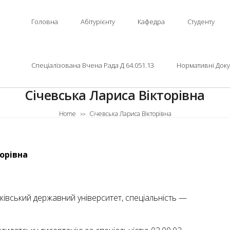
Головна
Абітурієнту
Кафедра
Студенту
Спеціалізована Вчена Рада Д 64.051.13
Нормативні Док
Січевська Лариса Вікторівна
Home
Січевська Лариса Вікторівна
>>
орівна
рківський державний університет, спеціальність —