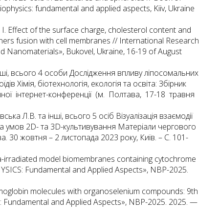
ophysics: fundamental and applied aspects, Kiiv, Ukraine
 I. Effect of the surface charge, cholesterol content and
rs fusion with cell membranes // International Research
 Nanomaterials», Bukovel, Ukraine, 16-19 of August
а інші, всього 4 особи Дослідження впливу ліпосомальних
дів Хімія, біотехнологія, екологія та освіта: Збірник
чної інтернет-конференції (м. Полтава, 17-18 травня
вська Л.В. та інші, всього 5 осіб Візуалізація взаємодії
за умов 2D- та 3D-культивування Матеріали чергового
а. 30 жовтня – 2 листопада 2023 року, Київ. – C. 101-
ma-irradiated model biomembranes containing cytochrome
YSICS: Fundamental and Applied Aspects», NBP-2025.
 hemoglobin molecules with organoselenium compounds: 9th
 Fundamental and Applied Aspects», NBP-2025. 2025. —