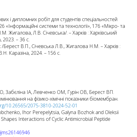
их і дипломних робіт для студентів спеціальностей
6 «Інформаційні системи та технології», 176 «Мікро- та
.М. Жигалова, Л.В. Січевська/. – Харків : Харківський
 2023. – 36 с.
Берест В.П., Січевська Л.В., Жигалова Н.М. – Харків :
Н. Каразіна, 2024. – 156 с.
, Забєліна ІА, Левченко ОМ, Гурін ОВ, Берест ВП.
мінювання на фізико-хімічні показники біомембран.
.org/10.26565/2075-3810-2024-52-01
bchenko, Ihor Perepelytsia, Galyna Bozhok and Oleksii
Shapes Interactions of Cyclic Antimicrobial Peptide
.
0/ijms26146946