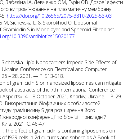
, Забєліна ІА, Левченко ОМ, Гурін ОВ. Дозові ефекти
рного випромінювання на плазматичну мембрану
45.
https://doi.org/10.26565/2075-3810-2025-53-03
izzi M, Sichevska L, & Skorokhod O. Liposomal
f Gramicidin S in Monolayer and Spheroid Fibroblast
oi.org/10.3390/antibiotics15020177
a Sichevska Lipid Nanocarriers Impede Side Effects of
rd Ukraine Conference on Electrical and Computer
 26 – 28, 2021. — P. 513-518.
on of gramicidin S on nanosized liposomes can mitigate
Book of abstracts of the 7th International Conference
ects», 4 – 8 October 2021, Kharkiv, Ukraine. – P. 29.
О. О. Використання біофізичних особливостей
птиду граміцидину S для розширення його
жнародної конференції по біоніці і прикладній
 Київ, 2021. С. 46-47.
 I. The effect of gramicidin s containing liposomes on
 of l929 cells in 2d cultures and spheroids // Book of