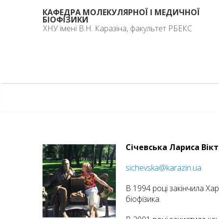
КАФЕДРА МОЛЕКУЛЯРНОЇ І МЕДИЧНОЇ
БІОФІЗИКИ
ХНУ імені В.Н. Каразіна, факультет РБЕКС
Січевська Лариса Вікт
sichevska@karazin.ua
В 1994 році закінчила Ха
біофізика.