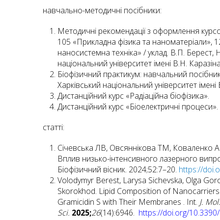
навчально-методичні посібники:
Методичні рекомендації з оформлення курсов
105 «Прикладна фізика та наноматеріали», 12
наносистемна техніка» / уклад. В.П. Берест, Н
національний університет імені В.Н. Каразіна,
Біофізичний практикум: навчальний посібник /
Харківський національний університет імені В.
Дистанційний курс «Радіаційна біофізика».
Дистанційний курс «Біоелектричні процеси».
статті:
Січевська ЛВ, Овсяннікова ТМ, Коваленко АО
Вплив низько-інтенсивного лазерного випро
Біофізичний вісник. 2024;52:7–20.
https://doi
Volodymyr Berest, Larysa Sichevska, Olga Goro
Skorokhod. Lipid Composition of Nanocarriers 
Gramicidin S with Their Membranes . Int.
J. Mol
Sci.
2025;
26
(14):6946.
https://doi.org/10.339