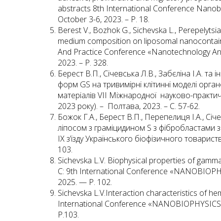
abstracts 8th International Conference Nanobi
October 3-6, 2023. – P. 18.
Berest V., Bozhok G., Sichevska L., Perepelytsia
medium composition on liposomal nanocontaine
And Practice Conference «Nanotechnology And
2023. – P. 328.
Берест В.П., Січевська Л.В., Забєліна І.А. т
форм GS на тривимірні клітинні моделі органої
матеріалів VІІ Міжнародної науково-практи
2023 року). – Полтава, 2023. – С. 57-62.
Божок Г.А., Берест В.П., Перепелиця І.А., Cіче
ліпосом з граміцидином S з фібробластами 
ІХ з’їзду Українського біофізичного товариств
103.
Sichevska L.V. Biophysical properties of gam
C: 9th International Conference «NANOBIOPH
2025. — P. 102.
Sichevska L.V.Interaction characteristics of
International Conference «NANOBIOPHYSICS:
P.103.