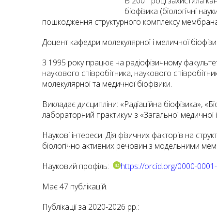
В 2001 році захистила кан
біофізика (біологічні нау
пошкодження структурного комплексу мембрана-
Доцент кафедри молекулярної і меличної біофізик
З 1995 року працює на радіофізичному факультет
наукового співробітника, наукового співробітни
молекулярної та медичної біофізики.
Викладає дисципліни: «Радіаційна біофізика», «Б
лабораторний практикум з «Загальної медичної і 
Наукові інтереси: Дія фізичних факторів на стр
біологічно активних речовин з модельними ме
Науковий профіль:
https://orcid.org/0000-000
Має 47 публікацій.
Публікації за 2020-2026 рр.: