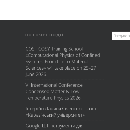
ПОТОЧНІ ПОДІЇ
COST COSY Training School
«Computational Physics of Confined
Systems: From Life to Material
Sciences» will take place on 25–27
June 2026.
VI International Conference
Condensed Matter & Low
Temperature Physics 2026
Інтерв’ю Лариси Січевської газеті
«Каразінський університет»
Google ШІ-інструменти для